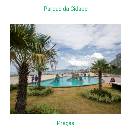
Parque da Cidade
Praças