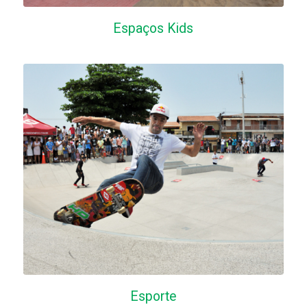
Espaços Kids
Esporte