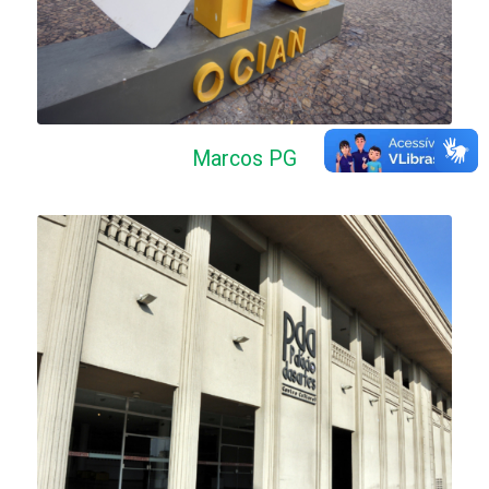
Marcos PG